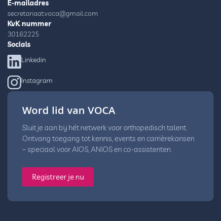
E-mailadres
secretariaat.voca@gmail.com
KvK nummer
30162225
Socials
Linkedin
Instagram
Word lid van VOCA
Sluit je aan bij hét netwerk voor orthopedisch talent.
Ontvang toegang tot kennis, events en carrièrekansen
– speciaal voor AIOS, ANIOS en co-assistenten.
Registreer je nu