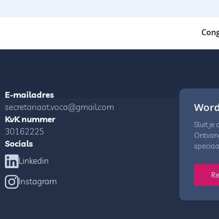
Cong
E-mailadres
Word
secretariaat.voca@gmail.com
KvK nummer
Sluit je
30162225
Ontvang
Socials
speciaa
Linkedin
Re
Instagram