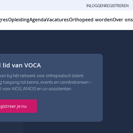
INLOGGEN
REGISTREREN
res
Opleiding
Agenda
Vacatures
Orthopeed worden
Over ons
 lid van VOCA
 aan bij hét netwerk voor orthopedisch talent.
 toegang tot kennis, events en carrièrekansen –
l voor AIOS, ANIOS en co-assistenten.
gistreer je nu