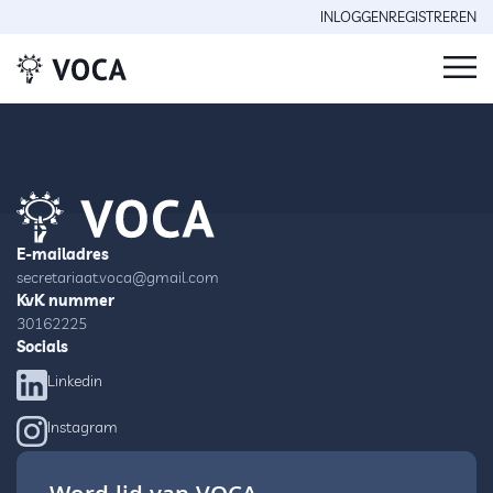
INLOGGEN
REGISTREREN
E-mailadres
secretariaat.voca@gmail.com
KvK nummer
30162225
Socials
Linkedin
Instagram