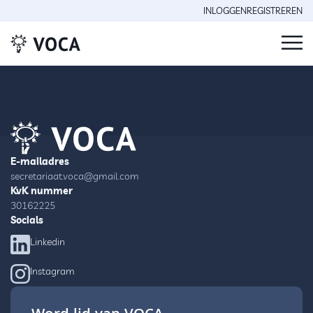
INLOGGEN
REGISTREREN
E-mailadres
secretariaat.voca@gmail.com
KvK nummer
30162225
Socials
Linkedin
Instagram