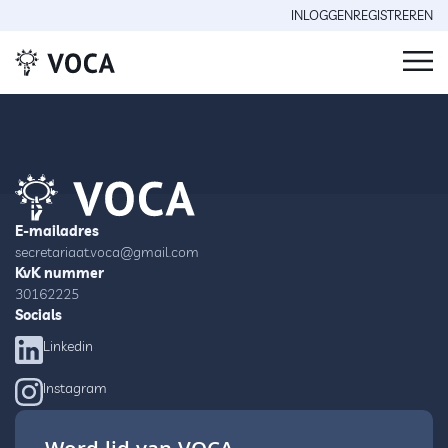
INLOGGEN
REGISTREREN
E-mailadres
secretariaat.voca@gmail.com
KvK nummer
30162225
Socials
Linkedin
Instagram