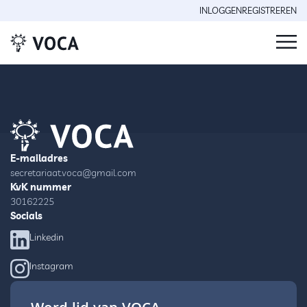
INLOGGEN
REGISTREREN
E-mailadres
secretariaat.voca@gmail.com
KvK nummer
30162225
Socials
Linkedin
Instagram